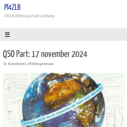
Ga
PI4ZLB
naar
de
VRZA afdeling Zuid-Limburg
inhoud
QSO Part: 17 november 2024
Activiteiten
,
Afdelingsnieuws