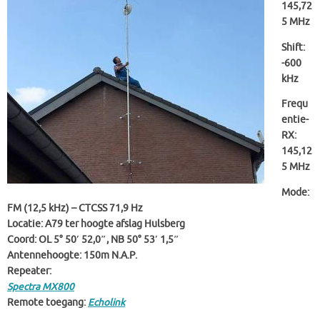
145,72
5 MHz
Shift:
-600
kHz
Frequ
entie-
RX:
145,12
5 MHz
Mode:
FM (12,5 kHz) – CTCSS 71,9 Hz
Locatie: A79 ter hoogte afslag Hulsberg
Coord: OL 5° 50′ 52,0″, NB 50° 53′ 1,5″
Antennehoogte: 150m N.A.P.
Repeater:
Spectra MX800
Remote toegang:
Echolink