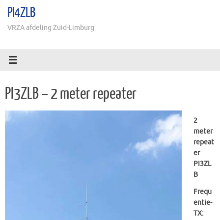
Ga
PI4ZLB
naar
de
VRZA afdeling Zuid-Limburg
inhoud
PI3ZLB – 2 meter repeater
2
meter
repeat
er
PI3ZL
B
Frequ
entie-
TX: