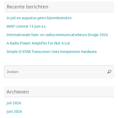
Recente berichten
In juli en augustus geen bijeenkomsten
WAP contest 13 juni a.s.
Internationale ham- en radiocommunicatiebeurs Dirage 2026
A Radio Power Amplifier For Not A Lot
Simple D-STAR Transceiver Uses Inexpensive Hardware
Zo
Zoeke
na
Archieven
juli 2026
juni 2026