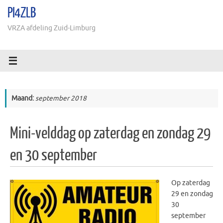
Ga
PI4ZLB
naar
de
VRZA afdeling Zuid-Limburg
inhoud
Maand:
september 2018
Mini-velddag op zaterdag en zondag 29
en 30 september
Op zaterdag
29 en zondag
30
september