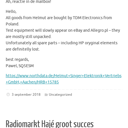
Ah, reactie in de mailbox!
Hello,
All goods from Helmut are bought by TDM Electronics from
Poland.
Test equipment will slowly appear on eBay and Allegro.pl – they
are mostly still unpacked.
Unfortunately all spare parts – including HP oryginal elements
are definitelly lost.
best regards,
Pawel, SQ5ESM
https://www.northdata.de/Helmut+Singer+Elektronik+Vertriebs
+GmbH,+Aachen/HRB+15785
3 september 2018
Uncategorized
Radiomarkt Hajé groot succes