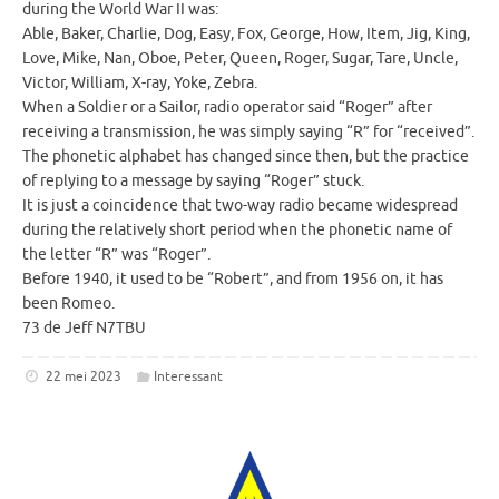
during the World War II was:
Able, Baker, Charlie, Dog, Easy, Fox, George, How, Item, Jig, King,
Love, Mike, Nan, Oboe, Peter, Queen, Roger, Sugar, Tare, Uncle,
Victor, William, X-ray, Yoke, Zebra.
When a Soldier or a Sailor, radio operator said “Roger” after
receiving a transmission, he was simply saying “R” for “received”.
The phonetic alphabet has changed since then, but the practice
of replying to a message by saying “Roger” stuck.
It is just a coincidence that two-way radio became widespread
during the relatively short period when the phonetic name of
the letter “R” was “Roger”.
Before 1940, it used to be “Robert”, and from 1956 on, it has
been Romeo.
73 de Jeff N7TBU
22 mei 2023
Interessant