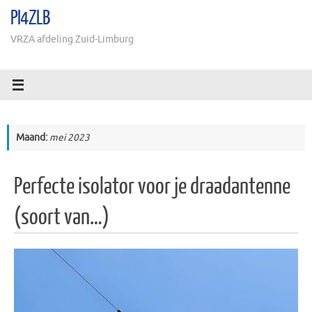
Ga
PI4ZLB
naar
de
VRZA afdeling Zuid-Limburg
inhoud
Maand:
mei 2023
Perfecte isolator voor je draadantenne
(soort van…)