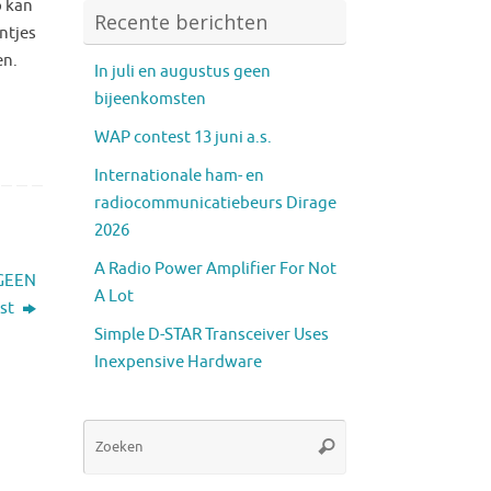
p kan
Recente berichten
ntjes
en.
In juli en augustus geen
bijeenkomsten
WAP contest 13 juni a.s.
Internationale ham- en
radiocommunicatiebeurs Dirage
2026
A Radio Power Amplifier For Not
 GEEN
A Lot
st
Simple D-STAR Transceiver Uses
Inexpensive Hardware
Zoeken
Zoeken
naar: