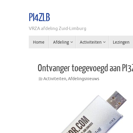
Ga
naar
PI4ZLB
de
inhoud
VRZA afdeling Zuid-Limburg
Ga
Home
Afdeling
Activiteiten
Lezingen
naar
de
inhoud
Ontvanger toegevoegd aan PI3
Activiteiten
,
Afdelingsnieuws