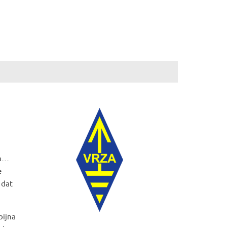
in…
e
 dat
bijna