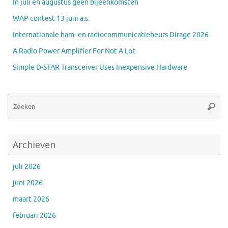
In juli en augustus geen bijeenkomsten
WAP contest 13 juni a.s.
Internationale ham- en radiocommunicatiebeurs Dirage 2026
A Radio Power Amplifier For Not A Lot
Simple D-STAR Transceiver Uses Inexpensive Hardware
Zo
Zoeke
na
Archieven
juli 2026
juni 2026
maart 2026
februari 2026