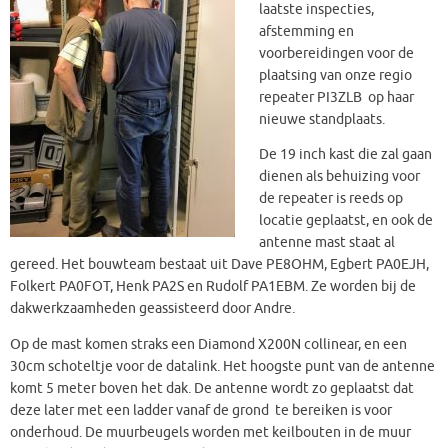
laatste inspecties,
afstemming en
voorbereidingen voor de
plaatsing van onze regio
repeater PI3ZLB op haar
nieuwe standplaats.
De 19 inch kast die zal gaan
dienen als behuizing voor
de repeater is reeds op
locatie geplaatst, en ook de
antenne mast staat al
gereed. Het bouwteam bestaat uit Dave PE8OHM, Egbert PA0EJH,
Folkert PA0FOT, Henk PA2S en Rudolf PA1EBM. Ze worden bij de
dakwerkzaamheden geassisteerd door Andre.
Op de mast komen straks een Diamond X200N collinear, en een
30cm schoteltje voor de datalink. Het hoogste punt van de antenne
komt 5 meter boven het dak. De antenne wordt zo geplaatst dat
deze later met een ladder vanaf de grond te bereiken is voor
onderhoud. De muurbeugels worden met keilbouten in de muur