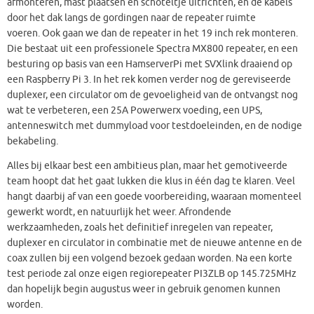
afmonteren, mast plaatsen en schoteltje uitrichten, en de kabels
door het dak langs de gordingen naar de repeater ruimte
voeren. Ook gaan we dan de repeater in het 19 inch rek monteren.
Die bestaat uit een professionele Spectra MX800 repeater, en een
besturing op basis van een HamserverPi met SVXlink draaiend op
een Raspberry Pi 3. In het rek komen verder nog de gereviseerde
duplexer, een circulator om de gevoeligheid van de ontvangst nog
wat te verbeteren, een 25A Powerwerx voeding, een UPS,
antenneswitch met dummyload voor testdoeleinden, en de nodige
bekabeling.
Alles bij elkaar best een ambitieus plan, maar het gemotiveerde
team hoopt dat het gaat lukken die klus in één dag te klaren. Veel
hangt daarbij af van een goede voorbereiding, waaraan momenteel
gewerkt wordt, en natuurlijk het weer. Afrondende
werkzaamheden, zoals het definitief inregelen van repeater,
duplexer en circulator in combinatie met de nieuwe antenne en de
coax zullen bij een volgend bezoek gedaan worden. Na een korte
test periode zal onze eigen regiorepeater PI3ZLB op 145.725MHz
dan hopelijk begin augustus weer in gebruik genomen kunnen
worden.