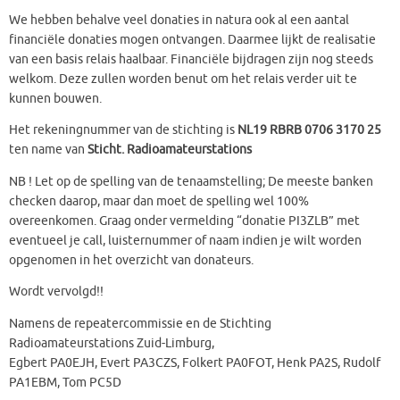
We hebben behalve veel donaties in natura ook al een aantal
financiële donaties mogen ontvangen. Daarmee lijkt de realisatie
van een basis relais haalbaar. Financiële bijdragen zijn nog steeds
welkom. Deze zullen worden benut om het relais verder uit te
kunnen bouwen.
Het rekeningnummer van de stichting is
NL19 RBRB 0706 3170 25
ten name van
Sticht. Radioamateurstations
NB ! Let op de spelling van de tenaamstelling; De meeste banken
checken daarop, maar dan moet de spelling wel 100%
overeenkomen. Graag onder vermelding “donatie PI3ZLB” met
eventueel je call, luisternummer of naam indien je wilt worden
opgenomen in het overzicht van donateurs.
Wordt vervolgd!!
Namens de repeatercommissie en de Stichting
Radioamateurstations Zuid-Limburg,
Egbert PA0EJH, Evert PA3CZS, Folkert PA0FOT, Henk PA2S, Rudolf
PA1EBM, Tom PC5D