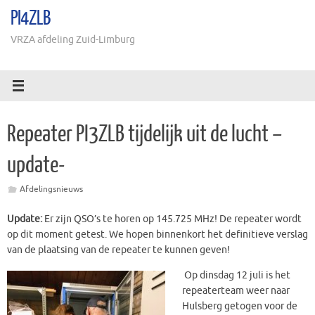
Ga
PI4ZLB
naar
de
VRZA afdeling Zuid-Limburg
inhoud
Repeater PI3ZLB tijdelijk uit de lucht –
update-
Afdelingsnieuws
Update:
Er zijn QSO’s te horen op 145.725 MHz! De repeater wordt
op dit moment getest. We hopen binnenkort het definitieve verslag
van de plaatsing van de repeater te kunnen geven!
Op dinsdag 12 juli is het
repeaterteam weer naar
Hulsberg getogen voor de