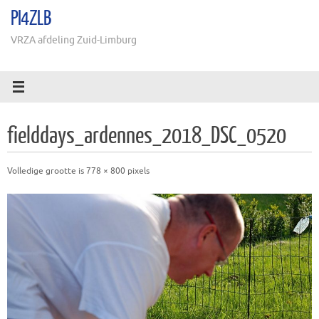
Ga
PI4ZLB
naar
de
VRZA afdeling Zuid-Limburg
inhoud
fielddays_ardennes_2018_DSC_0520
Volledige grootte is
778 × 800
pixels